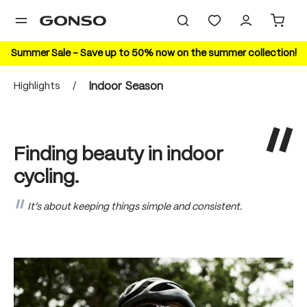
in content
Summer Sale – Save up to 50% now on the summer collection!
Highlights
/
Indoor Season
Finding beauty in indoor
cycling.
It’s about keeping things simple and consistent.