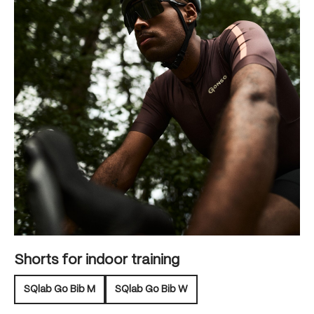
Shorts for indoor training
SQlab Go Bib M
SQlab Go Bib W