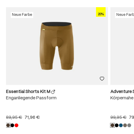
20%
Neue Farbe
Neue Far
Essential Shorts Kit M
Adventure 
Enganliegende Passform
Körpernahe
89,95 €
71,96 €
99,95 €
79