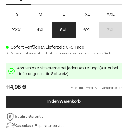
S
M
L
XL
XXL
XXXL
4XL
5XL
6XL
7XL
(Diese Option
Sofort verfügbar, Lieferzeit: 3-5 Tage
Der Verkauf und Versand erfolgt durch unseren Partner Storer Handels GmbH.
Kostenlose Sitzcreme bei jeder Bestellung! (außer bei
Lieferungen in die Schweiz)
114,95 €
Preise inkl. MwSt. zzgl. Versandkosten
In den Warenkorb
5 Jahre Garantie
Kostenloser Reparaturservice