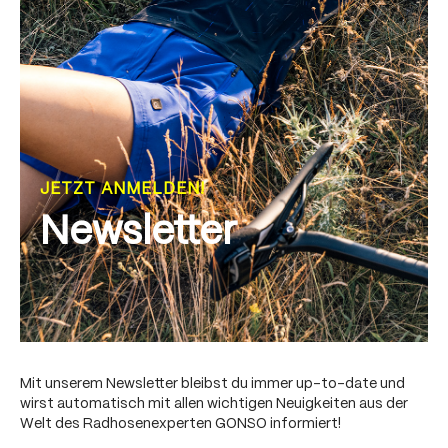
JETZT ANMELDEN!
Newsletter
Mit unserem Newsletter bleibst du immer up-to-date und
wirst automatisch mit allen wichtigen Neuigkeiten aus der
Welt des Radhosenexperten GONSO informiert!