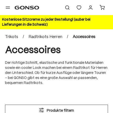
alt springen
Kostenlose Sitzcreme zu jeder Bestellung! (außer bei
Lieferungen in die Schweiz)
Trikots
/
Radtrikots Herren
/
Accessoires
Accessoires
Der richtige Schnitt, elastische und funktionale Materialien
sowie ein cooler Look machen bei einem Radtrikot für Herren
den Unterschied. Ob für kurze Ausflüge oder längere Touren
– bei GONSO gibt es eine große Auswahl an passenden,
bequemen Radtrikots.
Produkte filtern