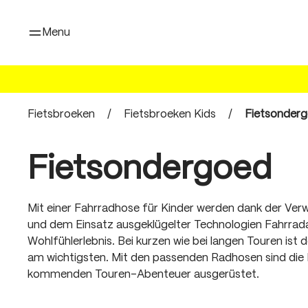
oekopdracht
Ga naar de hoofdnavigatie
Menu
Fietsbroeken
/
Fietsbroeken Kids
/
Fietsonder
Fietsondergoed
Mit einer Fahrradhose für Kinder werden dank der Ver
und dem Einsatz ausgeklügelter Technologien Fahrrad
Wohlfühlerlebnis. Bei kurzen wie bei langen Touren ist 
am wichtigsten. Mit den passenden Radhosen sind die Kl
kommenden Touren-Abenteuer ausgerüstet.