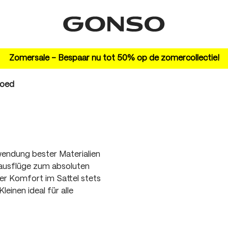
Zomersale – Bespaar nu tot 50% op de zomercollectie!
goed
wendung bester Materialien
ausflüge zum absoluten
der Komfort im Sattel stets
einen ideal für alle