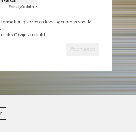
e starten
Friendly
Captcha ⇗
nformation
gelezen en kennisgenomen van de
.
isks (*) zijn verplicht.
Abonneren
r