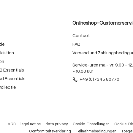
Onlineshop-Customerservi
Contact
tie
FAQ
lektion
Versand und Zahlungsbedingu
on
Service-uren ma – vr: 9.00 – 12
 Essentials
– 16.00 uur
d Essentials
+49 (0)7345 80770
ollectie
AGB
legal notice
data privacy
Cookie-Einstellungen
Cookie-Ric
Conformiteitsverklaring
Teilnahmebedingungen
Toegan