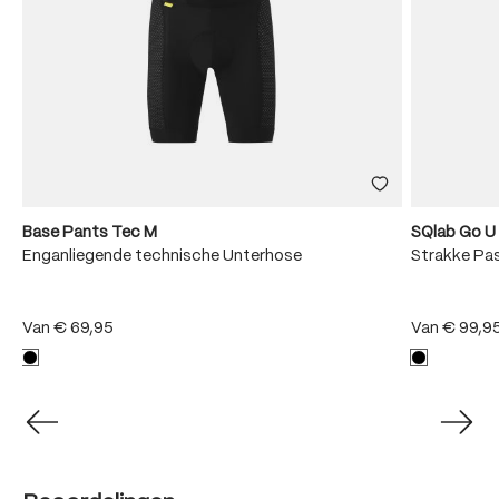
Base Pants Tec M
SQlab Go U
Enganliegende technische Unterhose
Strakke Pa
Van
€ 69,95
Van
€ 99,9