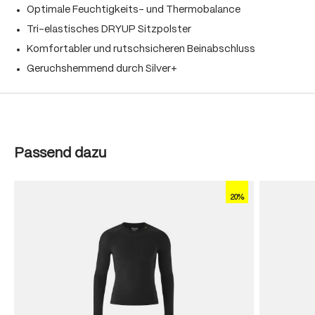
Optimale Feuchtigkeits- und Thermobalance
Tri-elastisches DRYUP Sitzpolster
Komfortabler und rutschsicheren Beinabschluss
Geruchshemmend durch Silver+
Produktgalerie überspringen
Passend dazu
20%