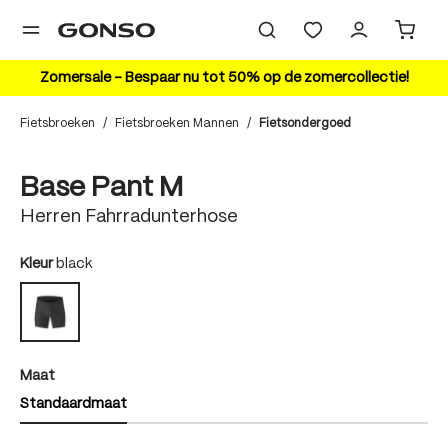
hoofdinhoud
Zomersale – Bespaar nu tot 50% op de zomercollectie!
Fietsbroeken
/
Fietsbroeken Mannen
/
Fietsondergoed
Bildergalerie überspringen
HIGHLIGHT
Base Pant M
Herren Fahrradunterhose
auswählen
Kleur
black
black
auswählen
Maat
Standaardmaat