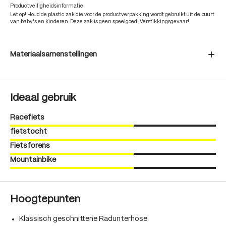
Productveiligheidsinformatie
Let op! Houd de plastic zak die voor de productverpakking wordt gebruikt uit de buurt
van baby's en kinderen. Deze zak is geen speelgoed! Verstikkingsgevaar!
Materiaalsamenstellingen
Ideaal gebruik
Racefiets
fietstocht
Fietsforens
Mountainbike
Hoogtepunten
Klassisch geschnittene Radunterhose