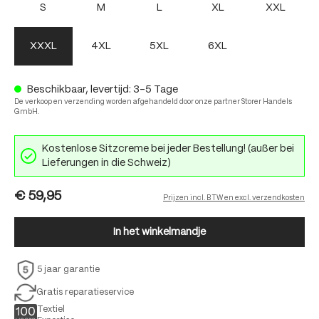
S
M
L
XL
XXL
XXXL
4XL
5XL
6XL
Beschikbaar, levertijd: 3-5 Tage
De verkoop en verzending worden afgehandeld door onze partner Storer Handels
GmbH.
Kostenlose Sitzcreme bei jeder Bestellung! (außer bei
Lieferungen in die Schweiz)
€ 59,95
Prijzen incl. BTW en excl. verzendkosten
In het winkelmandje
5 jaar garantie
Gratis reparatieservice
Textiel