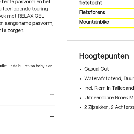
perfecte pasvorm en het
fietstocht
 uiteenlopende touring
Fietsforens
broek met RELAX GEL
Mountainbike
een aangename pasvorm,
uimte zorgen.
Hoogtepunten
ikt uit de buurt van baby's en
Casual Cut
Waterafstotend, Duu
Incl. Riem In Tailleband
Uitneembare Broek M
2 Zijzakken, 2 Achterz