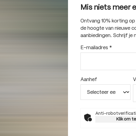
Mis niets meer 
Ontvang 10% korting op je
de hoogte van nieuwe col
aanbiedingen. Schrijf je 
E-mailadres
*
Aanhef
V
Anti-robotverificat
Klik om t