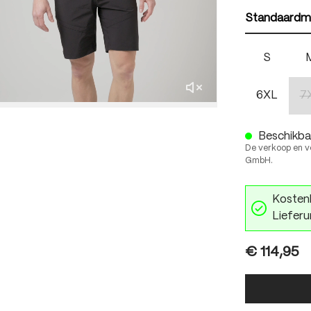
Standaardm
S
6XL
7
Beschikbaa
De verkoop en v
GmbH.
Kostenl
Lieferu
€ 114,95