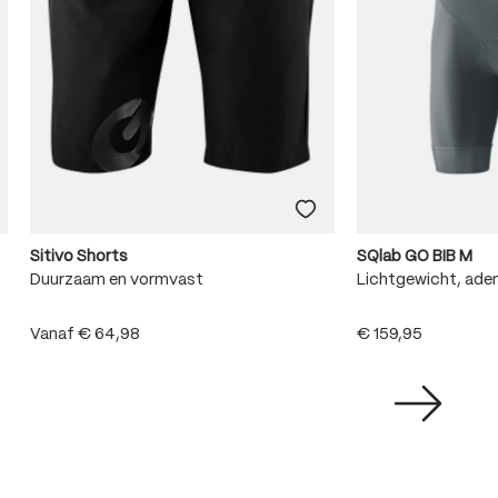
Sitivo Shorts
SQlab GO BIB M
Duurzaam en vormvast
Lichtgewicht, adem
Vanaf
€ 64,98
€ 159,95