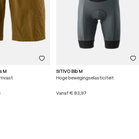
s M
SITIVO Bib M
rmvast
Hoge bewegingselasticiteit
6
Vanaf
€ 83,97