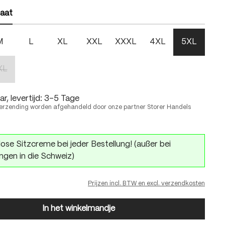
aat
M
L
XL
XXL
XXXL
4XL
5XL
XL
(Deze optie is momenteel niet beschikbaar.)
r, levertijd: 3-5 Tage
erzending worden afgehandeld door onze partner Storer Handels
ose Sitzcreme bei jeder Bestellung! (außer bei
ngen in die Schweiz)
Prijzen incl. BTW en excl. verzendkosten
In het winkelmandje