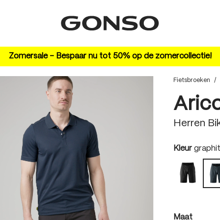
Zomersale – Bespaar nu tot 50% op de zomercollectie!
Fietsbroeken
/
Aric
Herren Bi
auswäh
Kleur
graphi
black
auswäh
Maat