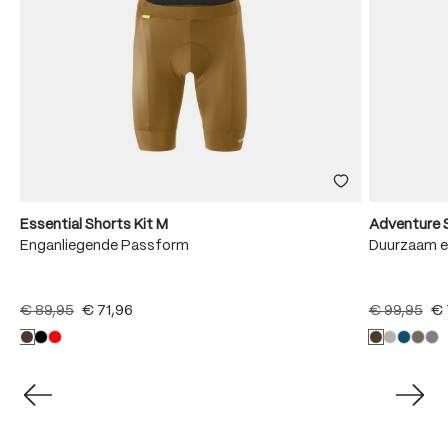
Essential Shorts Kit M
Adventure 
Enganliegende Passform
Duurzaam e
€ 89,95
€ 71,96
€ 99,95
€ 