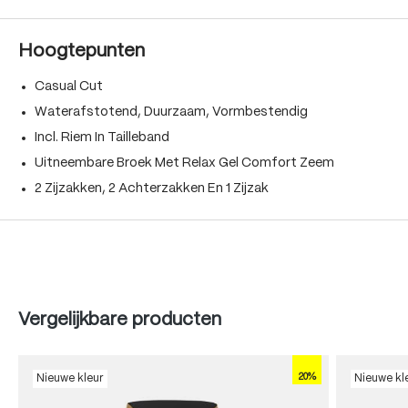
Hoogtepunten
Casual Cut
Waterafstotend, Duurzaam, Vormbestendig
Incl. Riem In Tailleband
Uitneembare Broek Met Relax Gel Comfort Zeem
2 Zijzakken, 2 Achterzakken En 1 Zijzak
Produktgalerie überspringen
Vergelijkbare producten
20%
Nieuwe kleur
Nieuwe kl