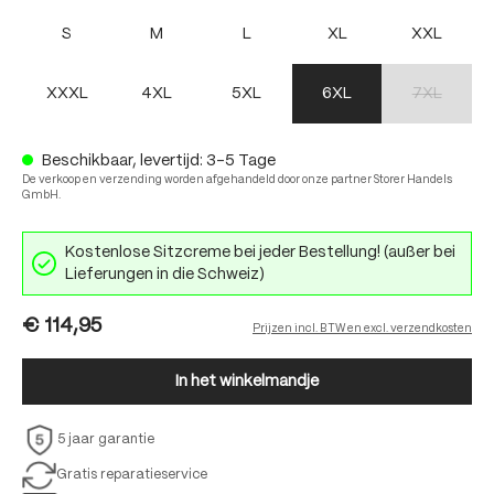
S
M
L
XL
XXL
XXXL
4XL
5XL
6XL
7XL
(Deze optie 
Beschikbaar, levertijd: 3-5 Tage
De verkoop en verzending worden afgehandeld door onze partner Storer Handels
GmbH.
Kostenlose Sitzcreme bei jeder Bestellung! (außer bei
Lieferungen in die Schweiz)
€ 114,95
Prijzen incl. BTW en excl. verzendkosten
In het winkelmandje
5 jaar garantie
Gratis reparatieservice