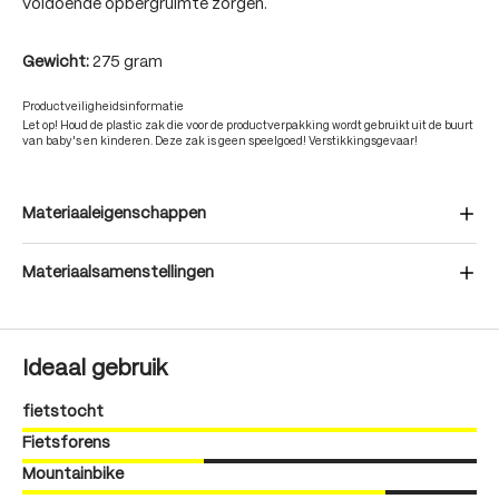
voldoende opbergruimte zorgen.
Gewicht:
275 gram
Productveiligheidsinformatie
Let op! Houd de plastic zak die voor de productverpakking wordt gebruikt uit de buurt
van baby's en kinderen. Deze zak is geen speelgoed! Verstikkingsgevaar!
Materiaaleigenschappen
Materiaalsamenstellingen
Ideaal gebruik
fietstocht
Fietsforens
Mountainbike