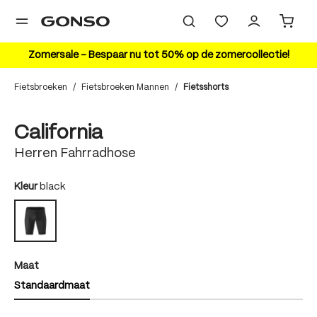
hoofdinhoud
Zomersale – Bespaar nu tot 50% op de zomercollectie!
Fietsbroeken
/
Fietsbroeken Mannen
/
Fietsshorts
Bildergalerie überspringen
California
Herren Fahrradhose
auswählen
Kleur
black
black
auswählen
Maat
Standaardmaat