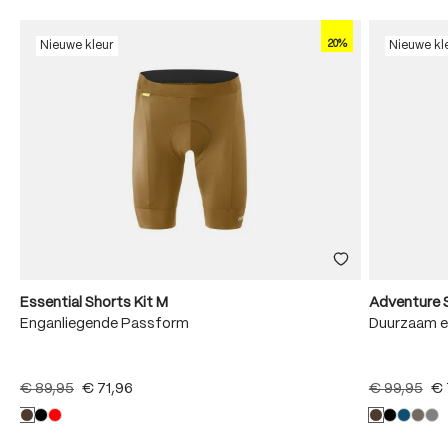
20%
Nieuwe kleur
Nieuwe kl
Essential Shorts Kit M
Adventure 
Enganliegende Passform
Duurzaam e
€ 89,95
€ 71,96
€ 99,95
€ 