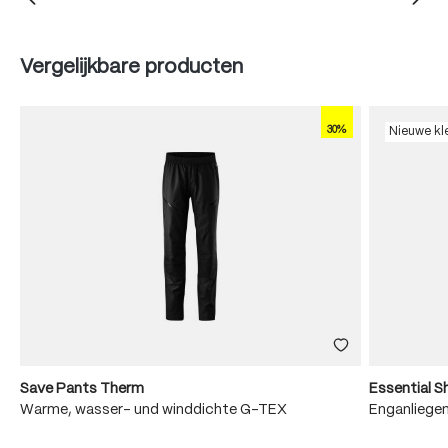
Produktgalerie überspringen
Vergelijkbare producten
30%
Nieuwe kl
Save Pants Therm
Essential S
Warme, wasser- und winddichte G-TEX
Enganliege