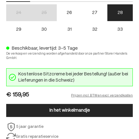
24
25
26
27
28
(Deze optie is momenteel niet beschikbaar.)
(Deze optie is momenteel niet beschikbaar.)
29
30
31
32
33
Beschikbaar, levertijd: 3-5 Tage
De verkoop en verzending worden afgehandeld door onze partner Storer Handels
GmbH.
Kostenlose Sitzcreme bei jeder Bestellung! (außer bei
Lieferungen in die Schweiz)
€ 159,95
Prijzen incl. BTW en excl. verzendkosten
In het winkelmandje
5 jaar garantie
Gratis reparatieservice