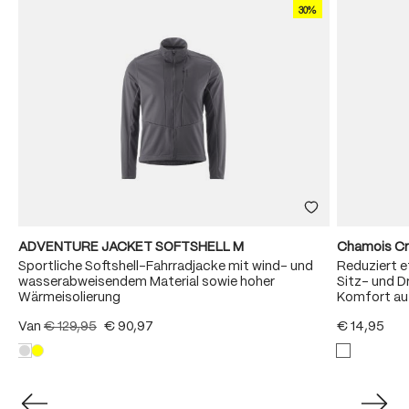
30%
ADVENTURE JACKET SOFTSHELL M
Chamois C
Sportliche Softshell-Fahrradjacke mit wind- und
Reduziert e
wasserabweisendem Material sowie hoher
Sitz- und D
Wärmeisolierung
Komfort auf
Van
€ 129,95
€ 90,97
€ 14,95