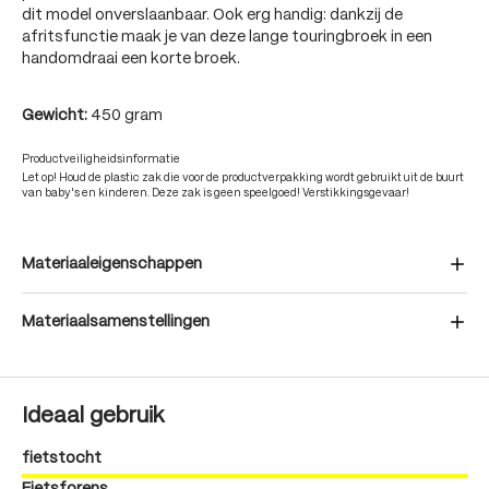
dit model onverslaanbaar. Ook erg handig: dankzij de
afritsfunctie maak je van deze lange touringbroek in een
handomdraai een korte broek.
Gewicht:
450 gram
Productveiligheidsinformatie
Let op! Houd de plastic zak die voor de productverpakking wordt gebruikt uit de buurt
van baby's en kinderen. Deze zak is geen speelgoed! Verstikkingsgevaar!
Materiaaleigenschappen
Materiaalsamenstellingen
Ideaal gebruik
fietstocht