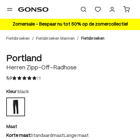
hoofdinhoud
Zomersale – Bespaar nu tot 50% op de zomercollectie!
Fietsbroeken
/
Fietsbroeken Mannen
/
Fietsbroeken
Bildergalerie überspringen
Portland
Herren Zipp-Off-Radhose
5,0
(1)
Gemiddelde waardering van 5 van 5 sterren
auswählen
Kleur
black
black
auswählen
Maat
Korte maat
Standaardmaat
Lange maat