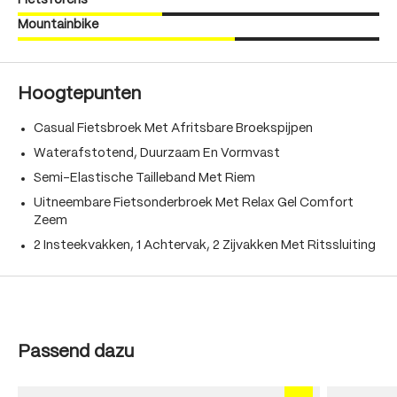
Fietsforens
Mountainbike
Hoogtepunten
Casual Fietsbroek Met Afritsbare Broekspijpen
Waterafstotend, Duurzaam En Vormvast
Semi-Elastische Tailleband Met Riem
Uitneembare Fietsonderbroek Met Relax Gel Comfort
Zeem
2 Insteekvakken, 1 Achtervak, 2 Zijvakken Met Ritssluiting
Produktgalerie überspringen
Passend dazu