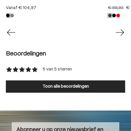
Vanaf
€ 104,97
€ 89,95
€ 
Beoordelingen
5 van 5 sterren
Gemiddelde waardering van 5 van 5 sterren
Toon alle beoordelingen
Abonneer u op onze nieuwsbrief en