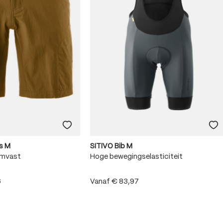
s M
SITIVO Bib M
rmvast
Hoge bewegingselasticiteit
6
Vanaf
€ 83,97