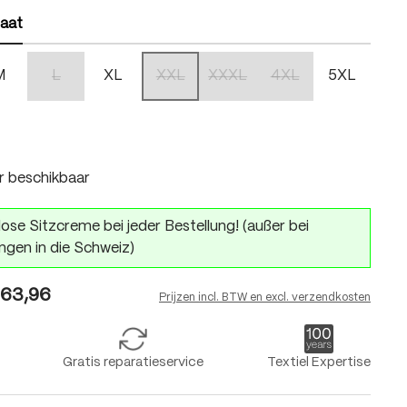
aat
M
L
XL
XXL
XXXL
4XL
5XL
(Deze optie is momenteel niet beschikbaar.)
(Deze optie is momenteel niet beschikbaar.)
(Deze optie is momenteel niet bes
(Deze optie is momentee
 is momenteel niet beschikbaar.)
r beschikbaar
ose Sitzcreme bei jeder Bestellung! (außer bei
ngen in die Schweiz)
63,96
Prijzen incl. BTW en excl. verzendkosten
Gratis reparatieservice
Textiel Expertise