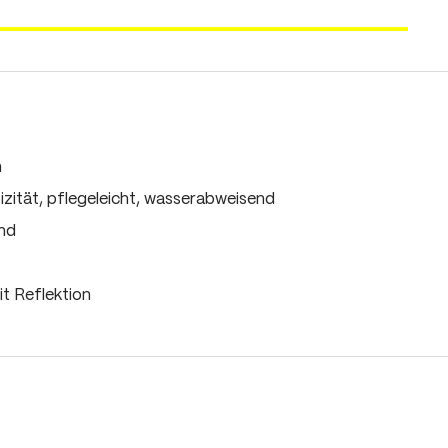
m
ität, pflegeleicht, wasserabweisend
und
t Reflektion