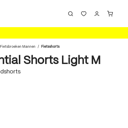
Fietsbroeken Mannen
/
Fietsshorts
tial Shorts Light M
dshorts
len
 is momenteel niet beschikbaar.)
len