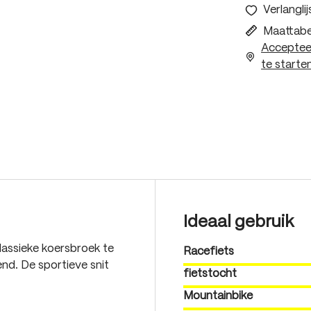
Verlanglij
Maattabe
Accepteer
te starten
Ideaal gebruik
lassieke koersbroek te
Racefiets
end. De sportieve snit
fietstocht
Mountainbike