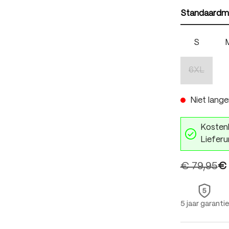
Standaardm
S
6XL
(Deze optie
Niet lange
Kostenl
Lieferu
€ 79,95
€ 
5 jaar garantie