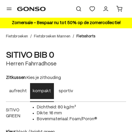
hoofdinhoud
Zomersale – Bespaar nu tot 50% op de zomercollectie!
Fietsbroeken
/
Fietsbroeken Mannen
/
Fietsshorts
Bildergalerie überspringen
20%
SITIVO BIB 0
Herren Fahrradhose
auswählen
Zitkussen
Kies je zithouding
aufrecht
kompakt
sportiv
Dichtheid: 80 kg/m³
SITIVO
Dikte: 16 mm
GREEN
Bovenmateriaal: Foam/Poron®
auswählen