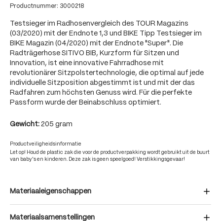
Productnummer:
3000218
Testsieger im Radhosenvergleich des TOUR Magazins
(03/2020) mit der Endnote 1,3 und BIKE Tipp Testsieger im
BIKE Magazin (04/2020) mit der Endnote "Super". Die
Radträgerhose SITIVO BIB, Kurzform für Sitzen und
Innovation, ist eine innovative Fahrradhose mit
revolutionärer Sitzpolstertechnologie, die optimal auf jede
individuelle Sitzposition abgestimmt ist und mit der das
Radfahren zum höchsten Genuss wird. Für die perfekte
Passform wurde der Beinabschluss optimiert.
Gewicht:
205 gram
Productveiligheidsinformatie
Let op! Houd de plastic zak die voor de productverpakking wordt gebruikt uit de buurt
van baby's en kinderen. Deze zak is geen speelgoed! Verstikkingsgevaar!
Materiaaleigenschappen
Materiaalsamenstellingen