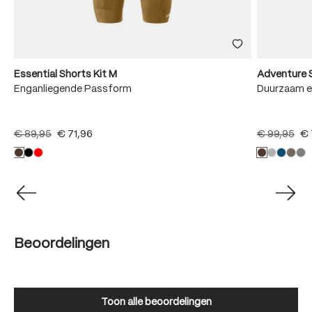
Essential Shorts Kit M
Adventure 
Enganliegende Passform
Duurzaam e
€ 89,95
€ 71,96
€ 99,95
€ 
Beoordelingen
Toon alle beoordelingen