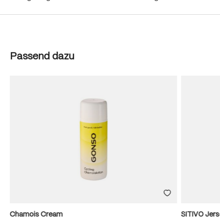
Produktgalerie überspringen
Passend dazu
Chamois Cream
SITIVO Jer