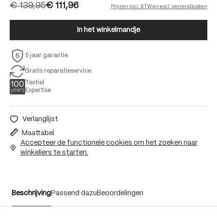
€ 139,95
€ 111,96
Prijzen incl. BTW en excl. verzendkosten
In het winkelmandje
5 jaar garantie
Gratis reparatieservice
Textiel
Expertise
Verlanglijst
Maattabel
Accepteer de functionele cookies om het zoeken naar
winkeliers te starten.
Beschrijving
Passend dazu
Beoordelingen