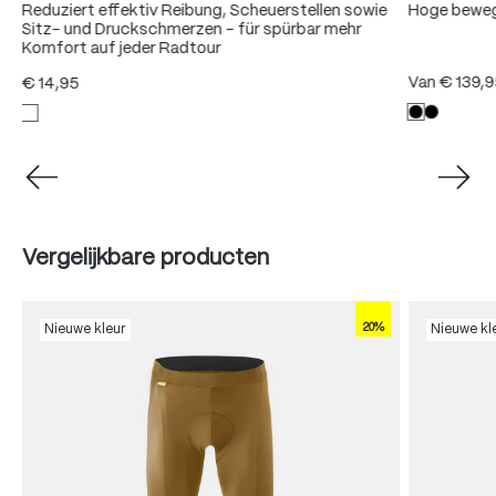
Reduziert effektiv Reibung, Scheuerstellen sowie
Hoge bewegi
Sitz- und Druckschmerzen – für spürbar mehr
Komfort auf jeder Radtour
Van
€ 139,
€ 14,95
Produktgalerie überspringen
Vergelijkbare producten
20%
Nieuwe kleur
Nieuwe kl