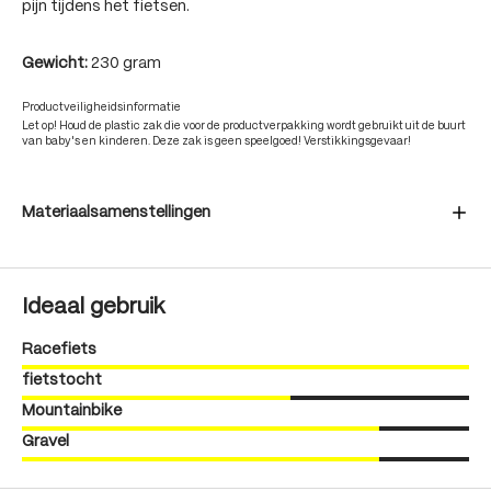
pijn tijdens het fietsen.
Gewicht:
230 gram
Productveiligheidsinformatie
Let op! Houd de plastic zak die voor de productverpakking wordt gebruikt uit de buurt
van baby's en kinderen. Deze zak is geen speelgoed! Verstikkingsgevaar!
Materiaalsamenstellingen
Ideaal gebruik
Racefiets
fietstocht
Mountainbike
Gravel