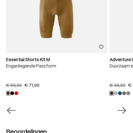
Essential Shorts Kit M
Adventure 
Enganliegende Passform
Duurzaam e
€ 89,95
€ 71,96
€ 99,95
€ 
Beoordelingen