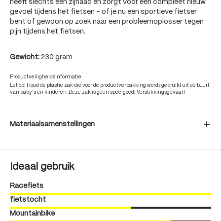
heeft slechts één zijnaad en zorgt voor een compleet nieuw
gevoel tijdens het fietsen - of je nu een sportieve fietser
bent of gewoon op zoek naar een probleemoplosser tegen
pijn tijdens het fietsen.
Gewicht:
230 gram
Productveiligheidsinformatie
Let op! Houd de plastic zak die voor de productverpakking wordt gebruikt uit de buurt
van baby's en kinderen. Deze zak is geen speelgoed! Verstikkingsgevaar!
Materiaalsamenstellingen
Ideaal gebruik
Racefiets
fietstocht
Mountainbike