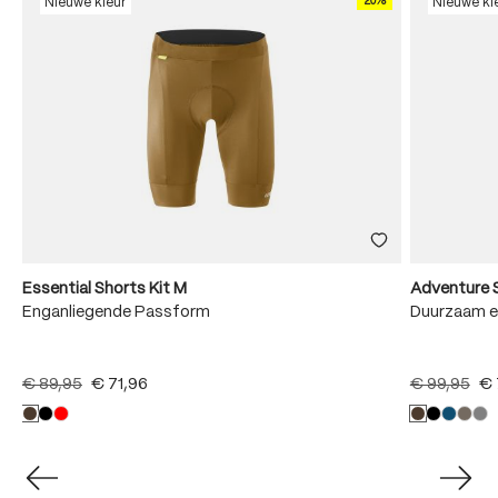
20%
Nieuwe kleur
Nieuwe kl
Essential Shorts Kit M
Adventure 
Enganliegende Passform
Duurzaam e
€ 89,95
€ 71,96
€ 99,95
€ 