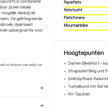
 pasvorm in combinatie
Racefiets
oor zij een ideale
fietstocht
 mogelijk dankzij de
Fietsforens
zeem. De geïntegreerde
sbroek; daarnaast
Mountainbike
ende opbergruimte voor
Hoogtepunten
Damen Bikeshort – ko
ikt uit de buurt van baby's en
Strapazierfähig und f
Einknöpfbare Radunte
Tunnelbund mit Gürte
RV-Taschen