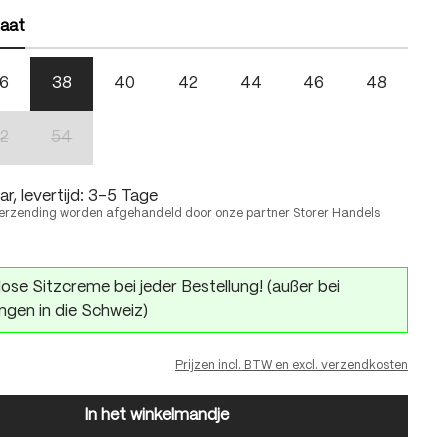
aat
6
38
40
42
44
46
48
2
54
(Deze optie is momenteel niet beschikbaar.)
(Deze optie is momenteel niet beschikbaar.)
r, levertijd: 3-5 Tage
erzending worden afgehandeld door onze partner Storer Handels
ose Sitzcreme bei jeder Bestellung! (außer bei
ngen in die Schweiz)
Prijzen incl. BTW en excl. verzendkosten
In het winkelmandje