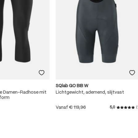
SQlab GO BIB W
me Damen-Radhose mit
Lichtgewicht, ademend, slijtvast
sform
Vanaf
€ 119,96
5,0
(
Gemiddeld