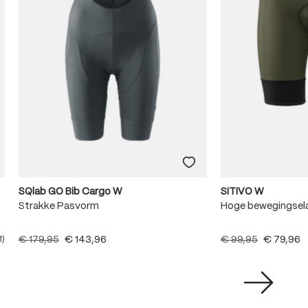
SQlab GO Bib Cargo W
SITIVO W
Strakke Pasvorm
Hoge bewegingsela
€ 179,95
€ 143,96
€ 99,95
€ 79,96
1)
e waardering van 5 van 5 sterren