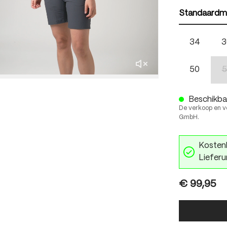
Standaardm
34
3
50
5
Beschikbaa
De verkoop en v
GmbH.
Kostenl
Lieferu
€ 99,95