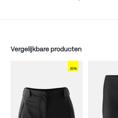
Produktgalerie überspringen
Vergelijkbare producten
20%