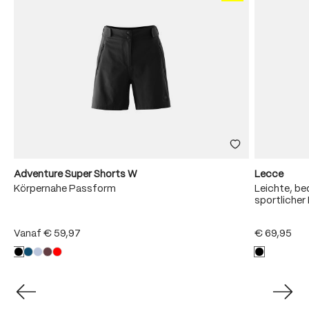
Adventure Super Shorts W
Lecce
Körpernahe Passform
Leichte, b
sportliche
Vanaf
€ 59,97
€ 69,95