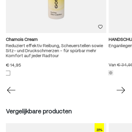
Chamois Cream
HANDSCHU
Reduziert effektiv Reibung, Scheuerstellen sowie
Enganliege
Sitz- und Druckschmerzen – für spürbar mehr
Komfort auf jeder Radtour
Van
€ 34,9
€ 14,95
Produktgalerie überspringen
Vergelijkbare producten
20%