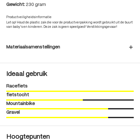
Gewicht:
230 gram
Productveiligheidsinformatie
Let op! Houd de plastic zak die voor de productverpakking wordt gebruikt uit de buurt
van baby's en kinderen. Deze zak is geen speelgoed! Verstikkingsgevaar!
Materiaalsamenstellingen
Ideaal gebruik
Racefiets
fietstocht
Mountainbike
Gravel
Hoogtepunten