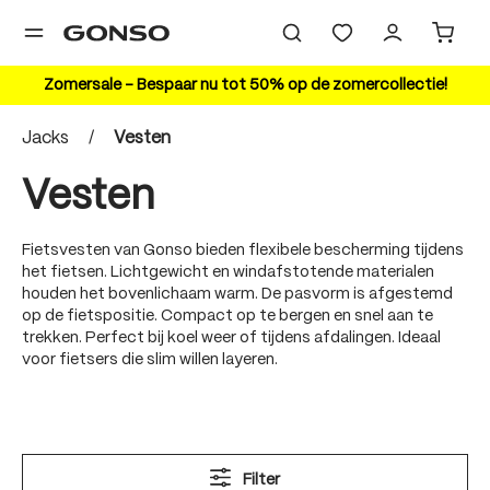
hoofdinhoud
Zomersale – Bespaar nu tot 50% op de zomercollectie!
Jacks
/
Vesten
Vesten
Fietsvesten van Gonso bieden flexibele bescherming tijdens
het fietsen. Lichtgewicht en windafstotende materialen
houden het bovenlichaam warm. De pasvorm is afgestemd
op de fietspositie. Compact op te bergen en snel aan te
trekken. Perfect bij koel weer of tijdens afdalingen. Ideaal
voor fietsers die slim willen layeren.
Filter