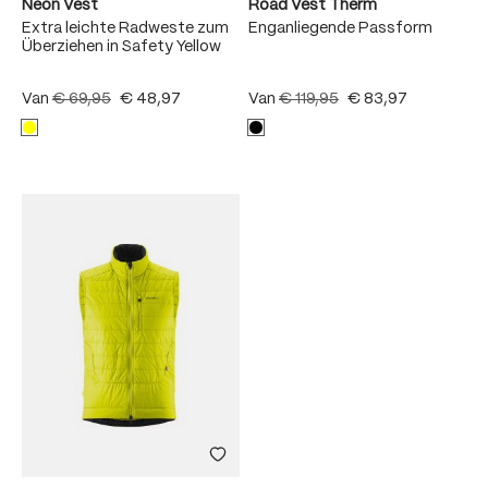
Neon Vest
Road Vest Therm
Extra leichte Radweste zum
Enganliegende Passform
Überziehen in Safety Yellow
Van
€ 69,95
€ 48,97
Van
€ 119,95
€ 83,97