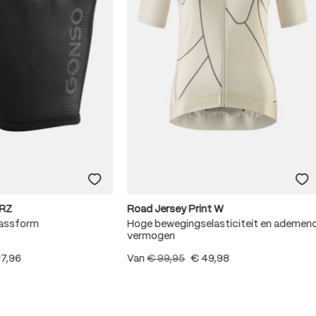
RZ
Road Jersey Print W
Passform
Hoge bewegingselasticiteit en ademen
vermogen
27,96
Van
€ 99,95
€ 49,98
.8 van 5 sterren