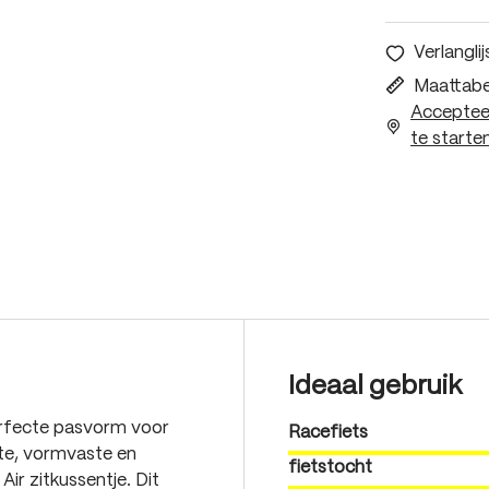
Verlanglij
Maattabe
Accepteer
te starten
Ideaal gebruik
erfecte pasvorm voor
Racefiets
ste, vormvaste en
fietstocht
r zitkussentje. Dit