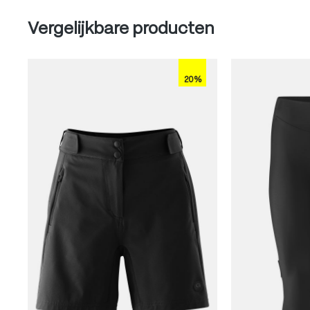
Produktgalerie überspringen
Vergelijkbare producten
20%