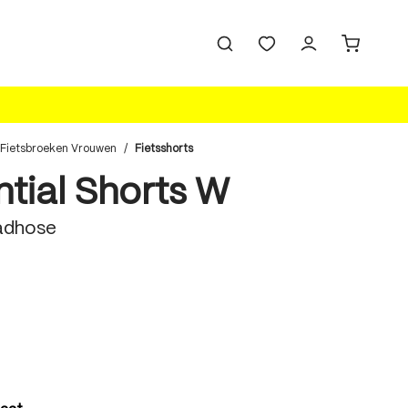
Fietsbroeken Vrouwen
/
Fietsshorts
ntial Shorts W
adhose
len
len