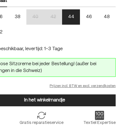
aat
6
38
40
42
44
46
48
(Deze optie is momenteel niet beschikbaar.)
(Deze optie is momenteel niet beschikbaar.)
2
eschikbaar, levertijd: 1-3 Tage
ose Sitzcreme bei jeder Bestellung! (außer bei
ngen in die Schweiz)
Prijzen incl. BTW en excl. verzendkosten
In het winkelmandje
Gratis reparatieservice
Textiel Expertise