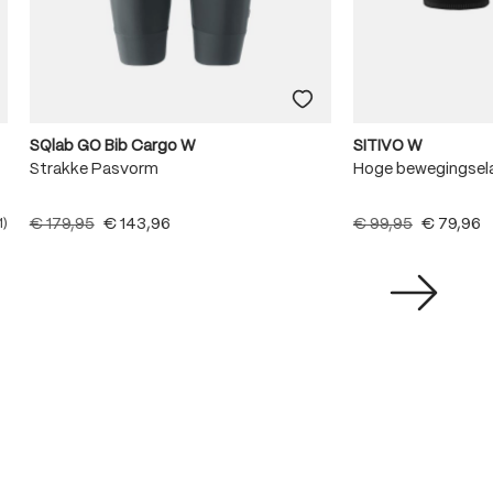
SQlab GO Bib Cargo W
SITIVO W
Strakke Pasvorm
Hoge bewegingsela
€ 179,95
€ 143,96
€ 99,95
€ 79,96
1)
e waardering van 5 van 5 sterren