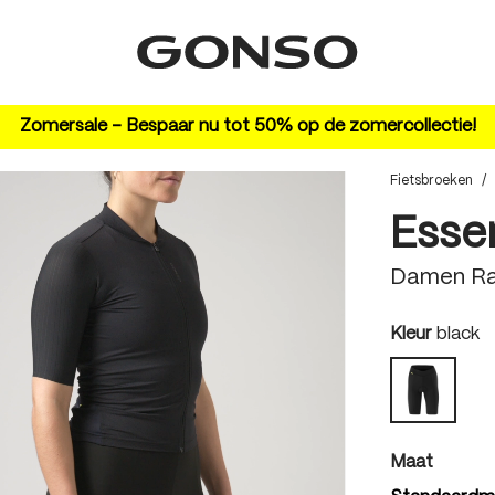
Zomersale – Bespaar nu tot 50% op de zomercollectie!
Fietsbroeken
/
Esse
Damen R
auswäh
Kleur
black
black
auswäh
Maat