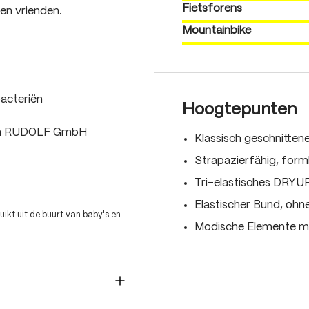
Fietsforens
en vrienden.
Mountainbike
acteriën
Hoogtepunten
van RUDOLF GmbH
Klassisch geschnitte
Strapazierfähig, form
Tri-elastisches DRYUP
Elastischer Bund, ohn
ikt uit de buurt van baby's en
Modische Elemente mi