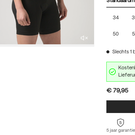
Standaardm
34
3
50
5
Slechts 1 b
Kostenl
Lieferu
€ 79,95
5 jaar garantie