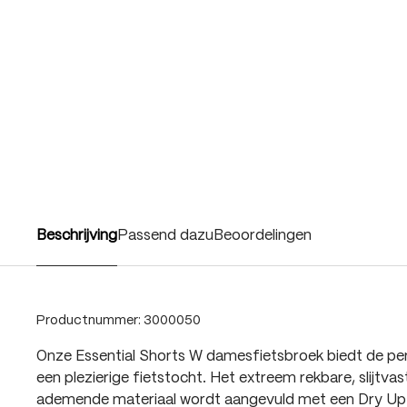
Beschrijving
Passend dazu
Beoordelingen
Productnummer:
3000050
Onze Essential Shorts W damesfietsbroek biedt de p
een plezierige fietstocht. Het extreem rekbare, slijtva
ademende materiaal wordt aangevuld met een Dry Up Ai