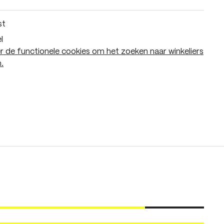
st
l
 de functionele cookies om het zoeken naar winkeliers
.
In het winkelmandje