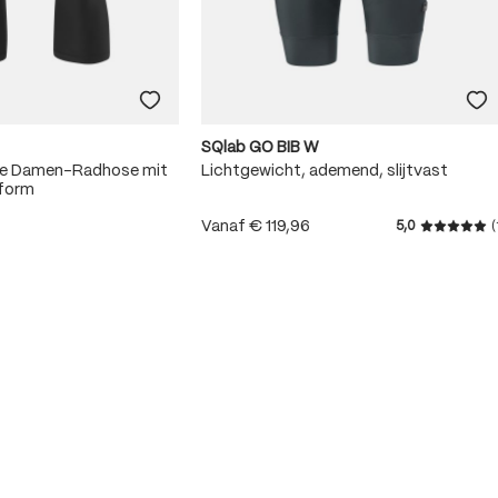
SQlab GO BIB W
me Damen-Radhose mit
Lichtgewicht, ademend, slijtvast
sform
Vanaf
€ 119,96
5,0
(
Gemiddeld