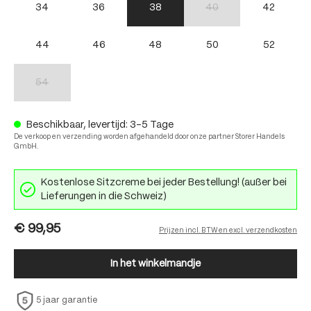
34
36
38
40
42
(Deze optie is momenteel nie
44
46
48
50
52
54
(Deze optie is momenteel niet beschikbaar.)
Beschikbaar, levertijd: 3-5 Tage
De verkoop en verzending worden afgehandeld door onze partner Storer Handels
GmbH.
Kostenlose Sitzcreme bei jeder Bestellung! (außer bei
Lieferungen in die Schweiz)
€ 99,95
Prijzen incl. BTW en excl. verzendkosten
In het winkelmandje
5 jaar garantie