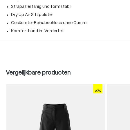
Strapazierfähig und formstabil
Dry Up Air Sitzpolster
Gesäumter Beinabschluss ohne Gummi
Komfortbund im Vorderteil
Produktgalerie überspringen
Vergelijkbare producten
20%