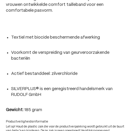
vrouwen ontwikkelde comfort tailleband voor een
comfortabele pasvorm.
Textiel met biocide beschermende afwerking
Voorkomt de verspreiding van geurveroorzakende
bacteriën
Actief bestanddeel: zilverchloride
SILVERPLUS® is een geregistreerd handelsmerk van
RUDOLF GmbH
Gewicht:
185 gram
Productveiligheidsinformatie
Let op! Houd de plastic zak die voor de productverpakking wordt gebruikt uit de buurt
van baby's en kinderen. Deze zak is geen speelgoed! Verstikkingsgevaar!