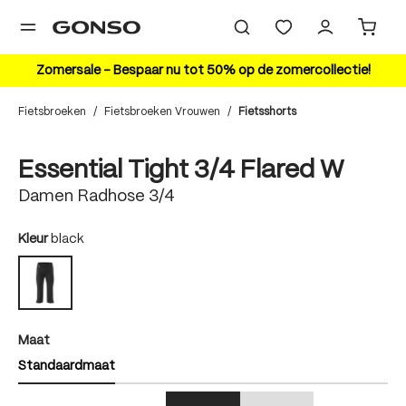
hoofdinhoud
Zomersale – Bespaar nu tot 50% op de zomercollectie!
Fietsbroeken
/
Fietsbroeken Vrouwen
/
Fietsshorts
Bildergalerie überspringen
Essential Tight 3/4 Flared W
Damen Radhose 3/4
auswählen
Kleur
black
black
auswählen
Maat
Standaardmaat