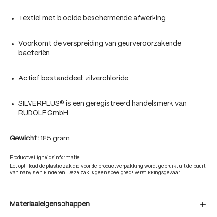
Textiel met biocide beschermende afwerking
Voorkomt de verspreiding van geurveroorzakende
bacteriën
Actief bestanddeel: zilverchloride
SILVERPLUS® is een geregistreerd handelsmerk van
RUDOLF GmbH
Gewicht:
185 gram
Productveiligheidsinformatie
Let op! Houd de plastic zak die voor de productverpakking wordt gebruikt uit de buurt
van baby's en kinderen. Deze zak is geen speelgoed! Verstikkingsgevaar!
Materiaaleigenschappen