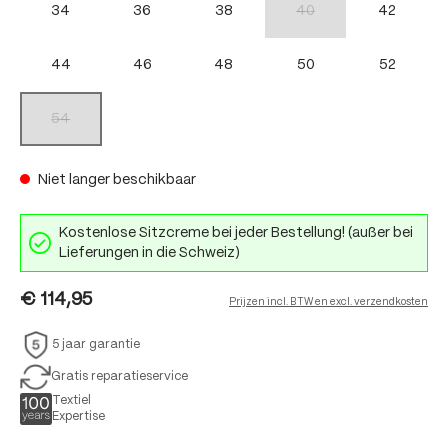
34
36
38
40
42
(Deze optie is momenteel nie
44
46
48
50
52
54
(Deze optie is momenteel niet beschikbaar.)
Niet langer beschikbaar
Kostenlose Sitzcreme bei jeder Bestellung! (außer bei
Lieferungen in die Schweiz)
€ 114,95
Prijzen incl. BTW en excl. verzendkosten
5 jaar garantie
Gratis reparatieservice
Textiel
Expertise