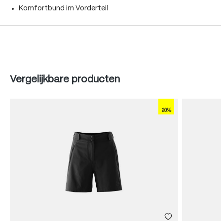
Komfortbund im Vorderteil
Produktgalerie überspringen
Vergelijkbare producten
20%