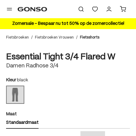
hoofdinhoud
Zomersale – Bespaar nu tot 50% op de zomercollectie!
Fietsbroeken
/
Fietsbroeken Vrouwen
/
Fietsshorts
Bildergalerie überspringen
Essential Tight 3/4 Flared W
Damen Radhose 3/4
auswählen
Kleur
black
black
(Deze optie is momenteel niet beschikbaar.)
auswählen
Maat
Standaardmaat