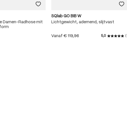
SQlab GO BIB W
me Damen-Radhose mit
Lichtgewicht, ademend, slijtvast
sform
Vanaf
€ 119,96
5,0
(
Gemiddeld