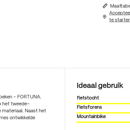
Maattabe
Accepteer
te starten
Ideaal gebruik
broeken - FORTUNA.
fietstocht
p het tweede-
Fietsforens
e materiaal. Naast het
Mountainbike
ames ontwikkelde