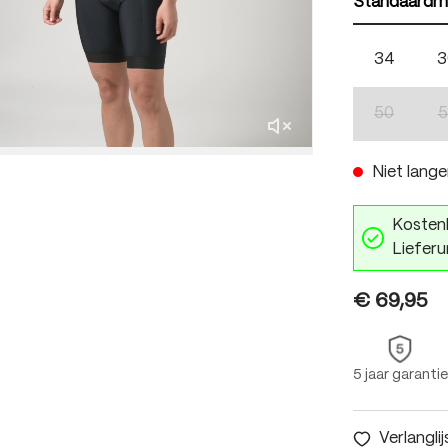
Standaardm
34
3
50
5
(Deze optie
Niet lange
Kostenl
Lieferu
€ 69,95
5 jaar garantie
Verlanglij