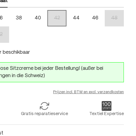
aat
6
38
40
42
44
46
48
(Deze optie is momenteel niet beschikbaar.)
(Deze optie 
2
 is momenteel niet beschikbaar.)
(Deze optie is momenteel niet beschikbaar.)
r beschikbaar
ose Sitzcreme bei jeder Bestellung! (außer bei
ngen in die Schweiz)
Prijzen incl. BTW en excl. verzendkosten
Gratis reparatieservice
Textiel Expertise
st