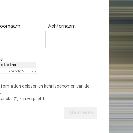
oornaam
Achternaam
ie
e starten
Friendly
Captcha ⇗
nformation
gelezen en kennisgenomen van de
.
isks (*) zijn verplicht.
Abonneren