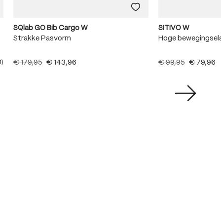
SQlab GO Bib Cargo W
SITIVO W
Strakke Pasvorm
Hoge bewegingsela
€ 179,95
€ 143,96
€ 99,95
€ 79,96
1)
e waardering van 5 van 5 sterren