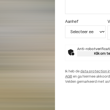
Aanhef
V
Anti-robotverificat
Klik om t
Ik heb de
data protection i
AGB
en ga hiermee akkoord
Velden gemarkeerd met aster