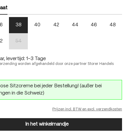
aat
6
38
40
42
44
46
48
 is momenteel niet beschikbaar.)
2
54
(Deze optie is momenteel niet beschikbaar.)
, levertijd: 1-3 Tage
erzending worden afgehandeld door onze partner Storer Handels
ose Sitzcreme bei jeder Bestellung! (außer bei
ngen in die Schweiz)
Prijzen incl. BTW en excl. verzendkosten
In het winkelmandje