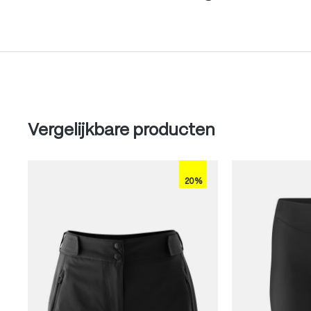
Produktgalerie überspringen
Vergelijkbare producten
20%