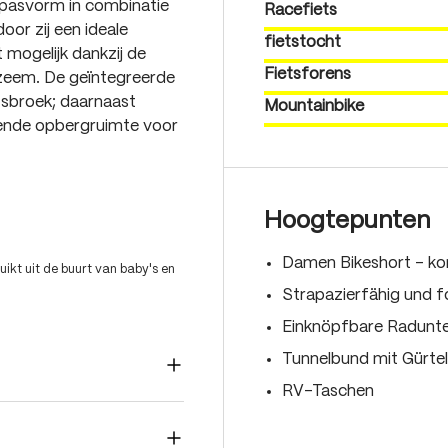
 pasvorm in combinatie
Racefiets
oor zij een ideale
fietstocht
 mogelijk dankzij de
Fietsforens
zeem. De geïntegreerde
sbroek; daarnaast
Mountainbike
ende opbergruimte voor
Hoogtepunten
Damen Bikeshort – ko
ikt uit de buurt van baby's en
Strapazierfähig und f
Einknöpfbare Radunte
Tunnelbund mit Gürte
RV-Taschen