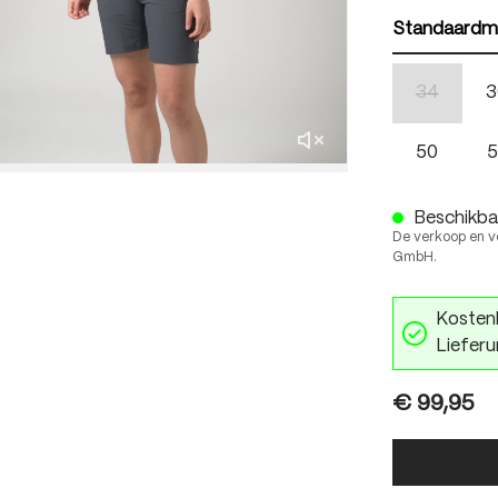
Standaardm
34
3
(Deze optie
50
5
Beschikbaar
De verkoop en v
GmbH.
Kostenl
Lieferu
€ 99,95