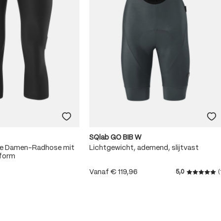
SQlab GO BIB W
me Damen-Radhose mit
Lichtgewicht, ademend, slijtvast
sform
Vanaf
€ 119,96
5,0
(
Gemiddeld