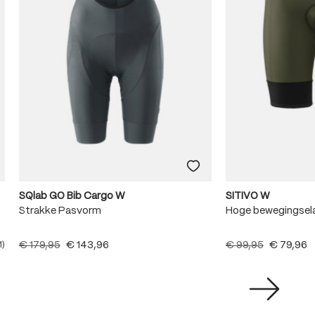
SQlab GO Bib Cargo W
SITIVO W
Strakke Pasvorm
Hoge bewegingsela
€ 179,95
€ 143,96
€ 99,95
€ 79,96
1)
e waardering van 5 van 5 sterren