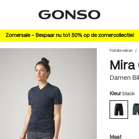
Zomersale – Bespaar nu tot 50% op de zomercollectie!
Fietsbroeken
/
Mira
Damen Bi
auswäh
Kleur
black
black
auswäh
Maat