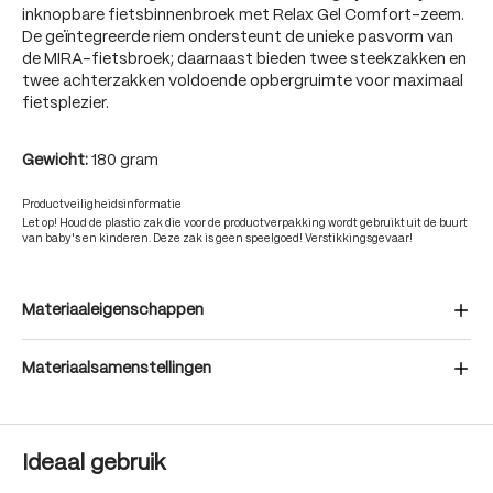
inknopbare fietsbinnenbroek met Relax Gel Comfort-zeem.
De geïntegreerde riem ondersteunt de unieke pasvorm van
de MIRA-fietsbroek; daarnaast bieden twee steekzakken en
twee achterzakken voldoende opbergruimte voor maximaal
fietsplezier.
Gewicht:
180 gram
Productveiligheidsinformatie
Let op! Houd de plastic zak die voor de productverpakking wordt gebruikt uit de buurt
van baby's en kinderen. Deze zak is geen speelgoed! Verstikkingsgevaar!
Materiaaleigenschappen
Materiaalsamenstellingen
Ideaal gebruik