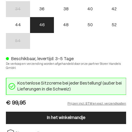
34
36
38
40
42
(Deze optie is momenteel niet beschikbaar.)
44
46
48
50
52
54
(Deze optie is momenteel niet beschikbaar.)
Beschikbaar, levertijd: 3-5 Tage
De verkoop en verzending worden afgehandeld door onze partner Storer Handels
GmbH.
Kostenlose Sitzcreme bei jeder Bestellung! (außer bei
Lieferungen in die Schweiz)
€ 99,95
Prijzen incl. BTW en excl. verzendkosten
In het winkelmandje