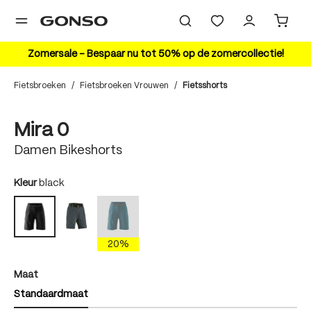
hoofdinhoud
Zomersale – Bespaar nu tot 50% op de zomercollectie!
Fietsbroeken
/
Fietsbroeken Vrouwen
/
Fietsshorts
Bildergalerie überspringen
Mira 0
Damen Bikeshorts
auswählen
Kleur
black
graphite
torrando teal
black
(Deze optie is momenteel niet beschikbaar.)
20%
auswählen
Maat
Standaardmaat