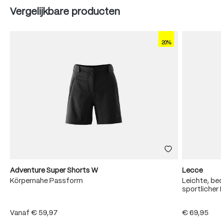
Produktgalerie überspringen
Vergelijkbare producten
20%
Adventure Super Shorts W
Lecce
Körpernahe Passform
Leichte, b
sportliche
Vanaf
€ 59,97
€ 69,95