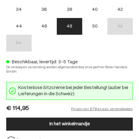
34
36
38
40
42
44
46
48
50
52
(Deze optie 
54
(Deze optie is momenteel niet beschikbaar.)
Beschikbaar, levertijd: 3-5 Tage
De verkoop en verzending worden afgehandeld door onze partner Storer Handels
GmbH.
Kostenlose Sitzcreme bei jeder Bestellung! (außer bei
Lieferungen in die Schweiz)
€ 114,95
Prijzen incl. BTW en excl. verzendkosten
In het winkelmandje