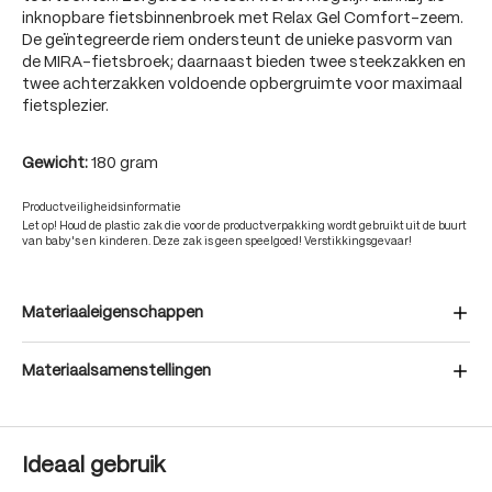
inknopbare fietsbinnenbroek met Relax Gel Comfort-zeem.
De geïntegreerde riem ondersteunt de unieke pasvorm van
de MIRA-fietsbroek; daarnaast bieden twee steekzakken en
twee achterzakken voldoende opbergruimte voor maximaal
fietsplezier.
Gewicht:
180 gram
Productveiligheidsinformatie
Let op! Houd de plastic zak die voor de productverpakking wordt gebruikt uit de buurt
van baby's en kinderen. Deze zak is geen speelgoed! Verstikkingsgevaar!
Materiaaleigenschappen
Materiaalsamenstellingen
Ideaal gebruik