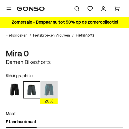
hoofdinhoud
Zomersale – Bespaar nu tot 50% op de zomercollectie!
Fietsbroeken
/
Fietsbroeken Vrouwen
/
Fietsshorts
Bildergalerie überspringen
Mira 0
Damen Bikeshorts
auswählen
Kleur
graphite
black
torrando teal
graphite
(Deze optie is momenteel niet beschikbaar.)
20%
auswählen
Maat
Standaardmaat