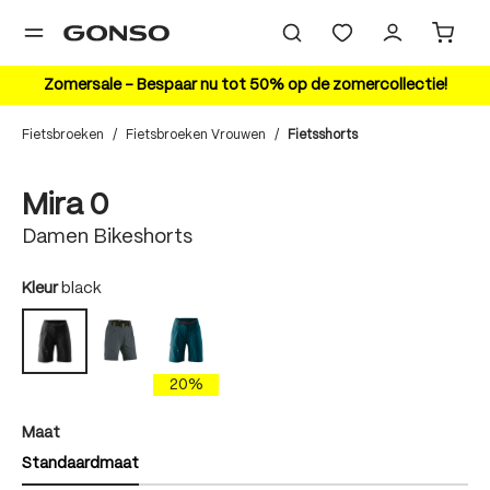
hoofdinhoud
Zomersale – Bespaar nu tot 50% op de zomercollectie!
Fietsbroeken
/
Fietsbroeken Vrouwen
/
Fietsshorts
Bildergalerie überspringen
Mira 0
Damen Bikeshorts
auswählen
Kleur
black
graphite
torrando teal
black
20%
auswählen
Maat
Standaardmaat