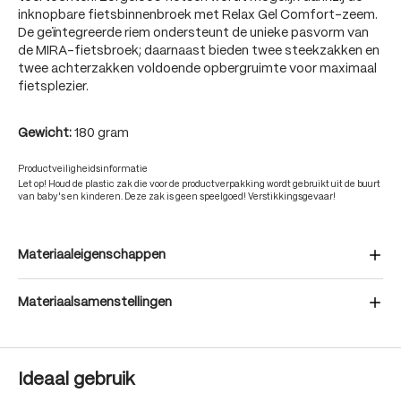
inknopbare fietsbinnenbroek met Relax Gel Comfort-zeem.
De geïntegreerde riem ondersteunt de unieke pasvorm van
de MIRA-fietsbroek; daarnaast bieden twee steekzakken en
twee achterzakken voldoende opbergruimte voor maximaal
fietsplezier.
Gewicht:
180 gram
Productveiligheidsinformatie
Let op! Houd de plastic zak die voor de productverpakking wordt gebruikt uit de buurt
van baby's en kinderen. Deze zak is geen speelgoed! Verstikkingsgevaar!
Materiaaleigenschappen
Materiaalsamenstellingen
Ideaal gebruik