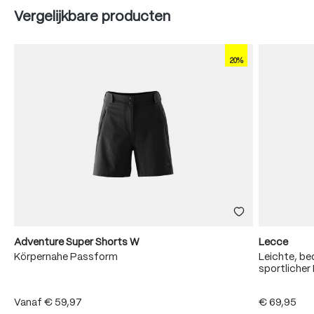
Produktgalerie überspringen
Vergelijkbare producten
20%
Adventure Super Shorts W
Lecce
Körpernahe Passform
Leichte, b
sportliche
Vanaf
€ 59,97
€ 69,95