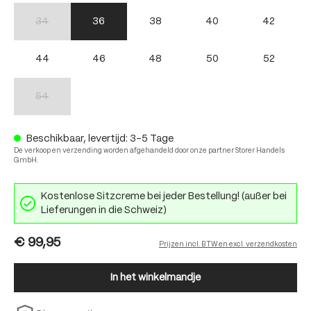
34
36
38
40
42
(Deze optie is momenteel niet beschikbaar.)
44
46
48
50
52
54
(Deze optie is momenteel niet beschikbaar.)
Beschikbaar, levertijd: 3-5 Tage
De verkoop en verzending worden afgehandeld door onze partner Storer Handels
GmbH.
Kostenlose Sitzcreme bei jeder Bestellung! (außer bei
Lieferungen in die Schweiz)
€ 99,95
Prijzen incl. BTW en excl. verzendkosten
In het winkelmandje