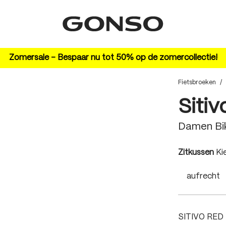
Zomersale – Bespaar nu tot 50% op de zomercollectie!
Fietsbroeken
/
Sitiv
Damen Bi
au
Zitkussen
Ki
aufrecht
SITIVO RED