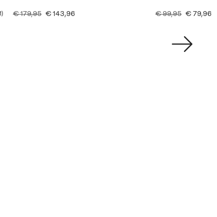
€ 179,95
€ 143,96
€ 99,95
€ 79,96
1)
e waardering van 5 van 5 sterren