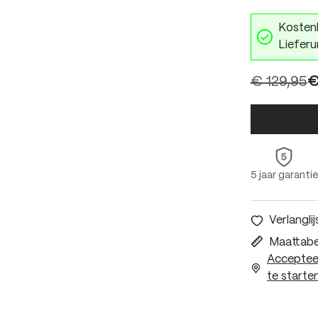
Kostenl
Lieferu
€ 129,95
€
5 jaar garantie
Verlanglij
Maattabe
Accepteer
te starten