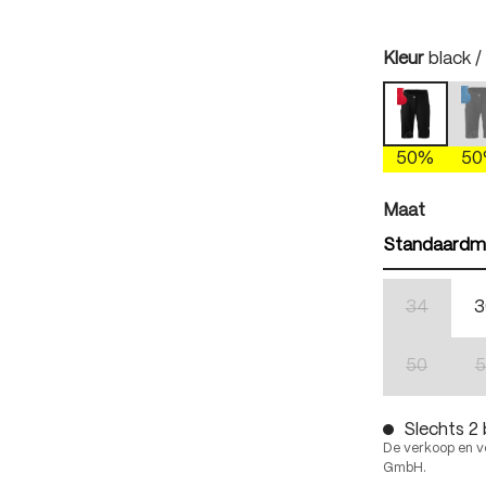
auswäh
Kleur
black / 
black / fi
(
50%
5
auswäh
Maat
Standaardm
34
3
(Deze optie
50
5
(Deze optie
Slechts 2 
De verkoop en v
GmbH.