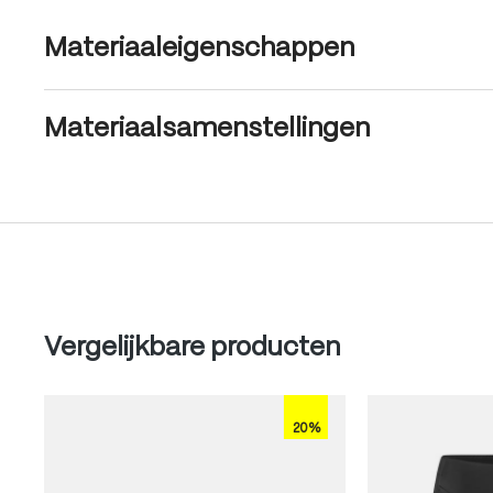
Materiaaleigenschappen
Materiaalsamenstellingen
Produktgalerie überspringen
Vergelijkbare producten
20%