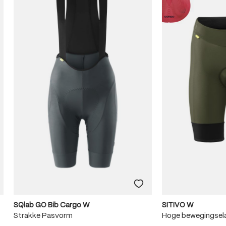
SQlab GO Bib Cargo W
SITIVO W
Strakke Pasvorm
Hoge bewegingsela