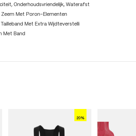
iteit, Onderhoudsvriendelijk, Waterafst
vo Zeem Met Poron-Elementen
 Tailleband Met Extra Wijdteverstelli
m Met Band
20%