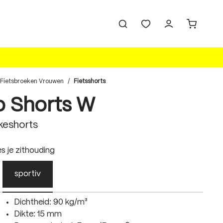
Fietsbroeken Vrouwen
/
Fietsshorts
o Shorts W
keshorts
swählen
es je zithouding
sportiv
Dichtheid: 90 kg/m³
Dikte: 15 mm