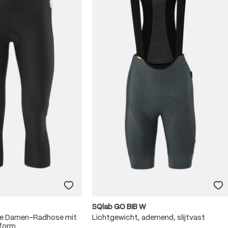
SQlab GO BIB W
me Damen-Radhose mit
Lichtgewicht, ademend, slijtvast
sform