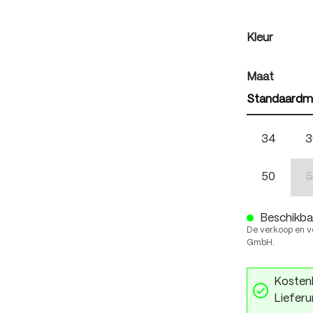
auswäh
Kleur
auswäh
Maat
Standaardm
34
3
50
5
Beschikbaa
De verkoop en v
GmbH.
Kostenl
Lieferu