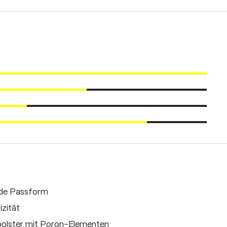
nde Passform
zität
olster mit Poron-Elementen