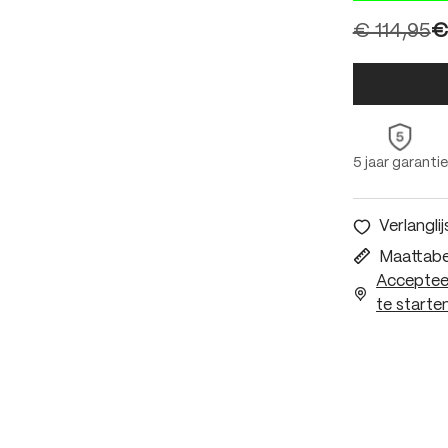
€ 114,95
€
5 jaar garantie
Verlanglij
Maattabe
Accepteer
te starten