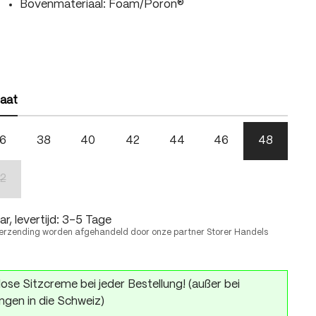
Bovenmateriaal: Foam/Poron®
len
len
aat
6
38
40
42
44
46
48
2
(Deze optie is momenteel niet beschikbaar.)
r, levertijd: 3-5 Tage
erzending worden afgehandeld door onze partner Storer Handels
ose Sitzcreme bei jeder Bestellung! (außer bei
ngen in die Schweiz)