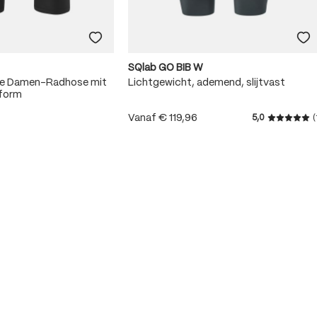
SQlab GO BIB W
me Damen-Radhose mit
Lichtgewicht, ademend, slijtvast
sform
Vanaf
€ 119,96
5,0
(
Gemiddeld