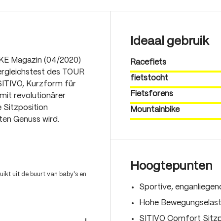
Ideaal gebruik
IKE Magazin (04/2020)
Racefiets
ergleichstest des TOUR
fietstocht
SITIVO, Kurzform für
Fietsforens
mit revolutionärer
e Sitzposition
Mountainbike
ten Genuss wird.
Hoogtepunten
ikt uit de buurt van baby's en
Sportive, enganliege
Hohe Bewegungselasti
SITIVO Comfort Sitzp