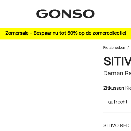
Zomersale – Bespaar nu tot 50% op de zomercollectie!
Fietsbroeken
/
SITI
Damen R
au
Zitkussen
Ki
aufrecht
SITIVO RED