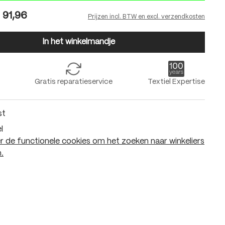
 91,96
Prijzen incl. BTW en excl. verzendkosten
In het winkelmandje
Gratis reparatieservice
Textiel Expertise
st
l
 de functionele cookies om het zoeken naar winkeliers
.
In het winkelmandje