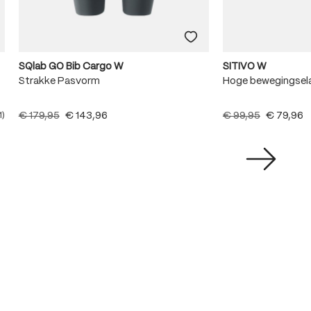
SQlab GO Bib Cargo W
SITIVO W
Strakke Pasvorm
Hoge bewegingsela
€ 179,95
€ 143,96
€ 99,95
€ 79,96
1)
e waardering van 5 van 5 sterren