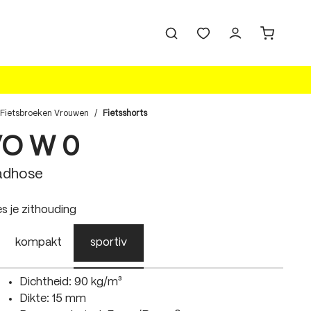
Fietsbroeken Vrouwen
/
Fietsshorts
VO W 0
adhose
swählen
es je zithouding
kompakt
sportiv
Dichtheid: 90 kg/m³
Dikte: 15 mm