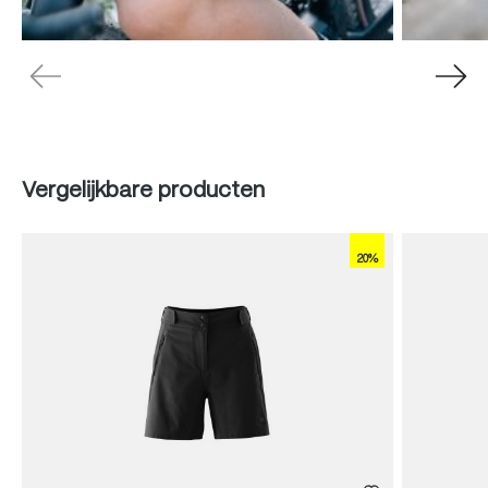
Produktgalerie überspringen
Vergelijkbare producten
20%