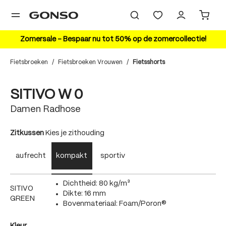
hoofdinhoud
Zomersale – Bespaar nu tot 50% op de zomercollectie!
Fietsbroeken
/
Fietsbroeken Vrouwen
/
Fietsshorts
Bildergalerie überspringen
20%
SITIVO W 0
Damen Radhose
auswählen
Zitkussen
Kies je zithouding
aufrecht
kompakt
sportiv
Dichtheid: 80 kg/m³
SITIVO
Dikte: 16 mm
GREEN
Bovenmateriaal: Foam/Poron®
auswählen