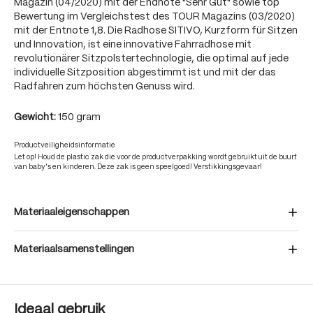
Magazin (04/2020) mit der Endnote "Sehr Gut" sowie top
Bewertung im Vergleichstest des TOUR Magazins (03/2020)
mit der Entnote 1,8. Die Radhose SITIVO, Kurzform für Sitzen
und Innovation, ist eine innovative Fahrradhose mit
revolutionärer Sitzpolstertechnologie, die optimal auf jede
individuelle Sitzposition abgestimmt ist und mit der das
Radfahren zum höchsten Genuss wird.
Gewicht:
150 gram
Productveiligheidsinformatie
Let op! Houd de plastic zak die voor de productverpakking wordt gebruikt uit de buurt
van baby's en kinderen. Deze zak is geen speelgoed! Verstikkingsgevaar!
Materiaaleigenschappen
Materiaalsamenstellingen
Ideaal gebruik