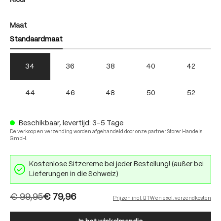
Kleur
auswählen
Maat
Standaardmaat
34
36
38
40
42
44
46
48
50
52
Beschikbaar, levertijd: 3-5 Tage
De verkoop en verzending worden afgehandeld door onze partner Storer Handels
GmbH.
Kostenlose Sitzcreme bei jeder Bestellung! (außer bei
Lieferungen in die Schweiz)
€ 99,95
€ 79,96
Prijzen incl. BTW en excl. verzendkosten