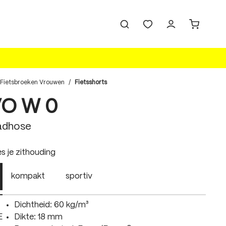
Fietsbroeken Vrouwen
/
Fietsshorts
VO W 0
adhose
swählen
es je zithouding
kompakt
sportiv
Dichtheid: 60 kg/m³
E
Dikte: 18 mm