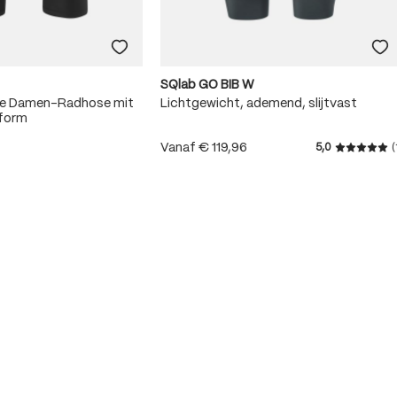
SQlab GO BIB W
me Damen-Radhose mit
Lichtgewicht, ademend, slijtvast
sform
Vanaf
€ 119,96
5,0
(
Gemiddeld