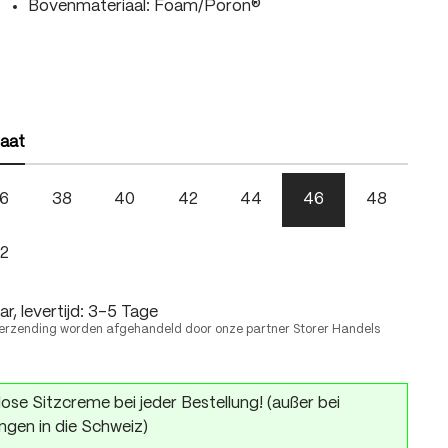
Bovenmateriaal: Foam/Poron®
len
len
aat
6
38
40
42
44
46
48
2
r, levertijd: 3-5 Tage
erzending worden afgehandeld door onze partner Storer Handels
ose Sitzcreme bei jeder Bestellung! (außer bei
ngen in die Schweiz)