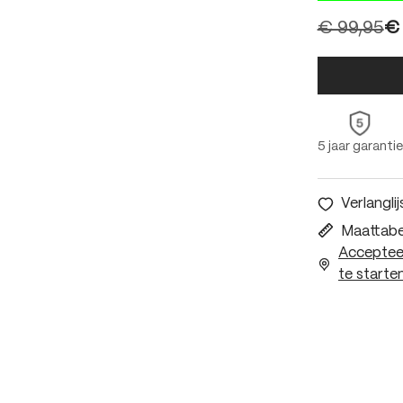
€ 99,95
€ 
5 jaar garantie
Verlanglij
Maattabe
Accepteer
te starten