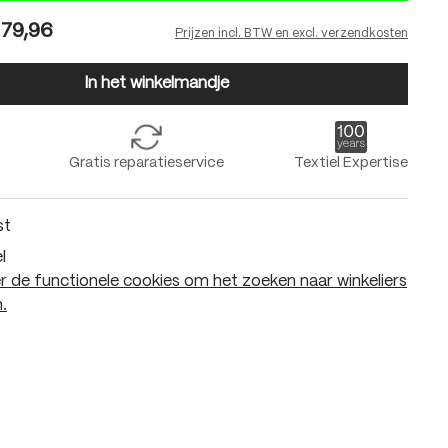
79,96
Prijzen incl. BTW en excl. verzendkosten
In het winkelmandje
Gratis reparatieservice
Textiel Expertise
st
l
 de functionele cookies om het zoeken naar winkeliers
.
In het winkelmandje