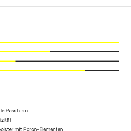
nde Passform
zität
olster mit Poron-Elementen