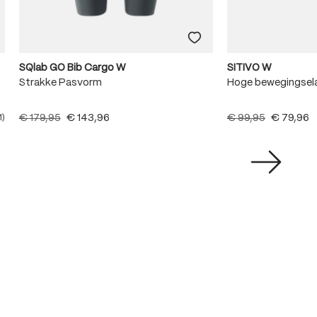
SQlab GO Bib Cargo W
SITIVO W
Strakke Pasvorm
Hoge bewegingsela
€ 179,95
€ 143,96
€ 99,95
€ 79,96
1)
e waardering van 5 van 5 sterren