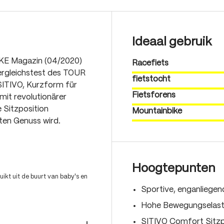
Ideaal gebruik
IKE Magazin (04/2020)
Racefiets
ergleichstest des TOUR
fietstocht
SITIVO, Kurzform für
Fietsforens
mit revolutionärer
e Sitzposition
Mountainbike
ten Genuss wird.
Hoogtepunten
ikt uit de buurt van baby's en
Sportive, enganliege
Hohe Bewegungselasti
SITIVO Comfort Sitzp