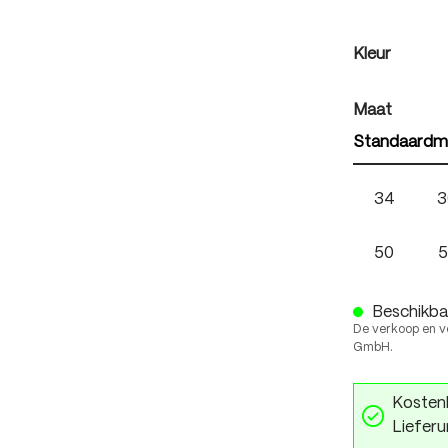
auswäh
Kleur
auswäh
Maat
Standaardm
34
3
50
5
Beschikbaa
De verkoop en v
GmbH.
Kostenl
Lieferu